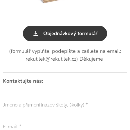
Objednávkový formulář
(formulář vyplňte, podepište a zašlete na email:
rekutilek@rekutilek.cz) Děkujeme
Kontaktujte nás:
Jméno a příjmení (název školy, školky)
E-mail: